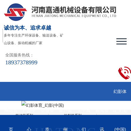
诚信为本、追求卓越
多年专注生产环保设备、输送设备、矿
山设备、振动机械的厂家
全国服务热线：
18937378999
幻影体
网站首
产品中
企业资
客户案
关于我
新闻资
育_幻影
振动筛系列
给料机系列
输送系列
振动电机系列
页
心
质
例
们
讯
(中国)